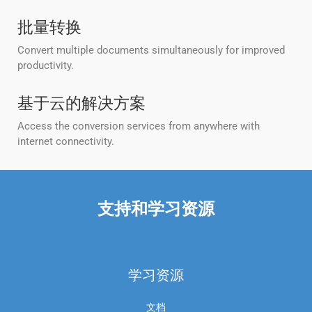
批量转换
Convert multiple documents simultaneously for improved
productivity.
基于云的解决方案
Access the conversion services from anywhere with
internet connectivity.
支持和学习资源
学习资源
文档