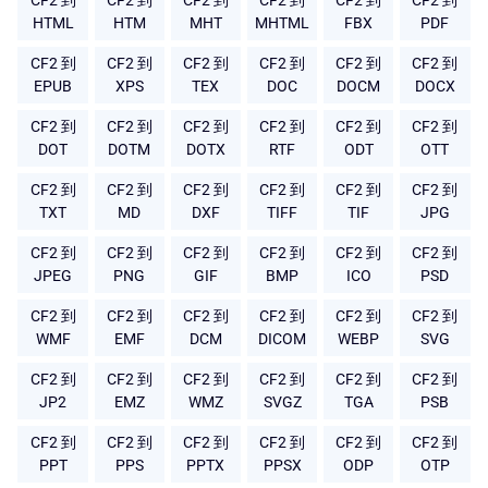
CF2 到
CF2 到
CF2 到
CF2 到
CF2 到
CF2 到
HTML
HTM
MHT
MHTML
FBX
PDF
CF2 到
CF2 到
CF2 到
CF2 到
CF2 到
CF2 到
EPUB
XPS
TEX
DOC
DOCM
DOCX
CF2 到
CF2 到
CF2 到
CF2 到
CF2 到
CF2 到
DOT
DOTM
DOTX
RTF
ODT
OTT
CF2 到
CF2 到
CF2 到
CF2 到
CF2 到
CF2 到
TXT
MD
DXF
TIFF
TIF
JPG
CF2 到
CF2 到
CF2 到
CF2 到
CF2 到
CF2 到
JPEG
PNG
GIF
BMP
ICO
PSD
CF2 到
CF2 到
CF2 到
CF2 到
CF2 到
CF2 到
WMF
EMF
DCM
DICOM
WEBP
SVG
CF2 到
CF2 到
CF2 到
CF2 到
CF2 到
CF2 到
JP2
EMZ
WMZ
SVGZ
TGA
PSB
CF2 到
CF2 到
CF2 到
CF2 到
CF2 到
CF2 到
PPT
PPS
PPTX
PPSX
ODP
OTP