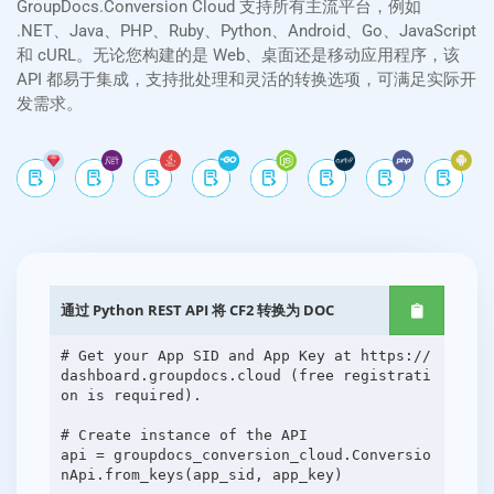
GroupDocs.Conversion Cloud 支持所有主流平台，例如
.NET、Java、PHP、Ruby、Python、Android、Go、JavaScript
和 cURL。无论您构建的是 Web、桌面还是移动应用程序，该
API 都易于集成，支持批处理和灵活的转换选项，可满足实际开
发需求。
通过 Python REST API 将 CF2 转换为 DOC
# Get your App SID and App Key at https://
dashboard.groupdocs.cloud (free registrati
on is required).
# Create instance of the API
api = groupdocs_conversion_cloud.Conversio
nApi.from_keys(app_sid, app_key)