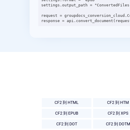
settings.output_path = "ConvertedFiles"
request = groupdocs_conversion_cloud.C
CF2 到 HTML
CF2 到 HTM
CF2 到 EPUB
CF2 到 XPS
CF2 到 DOT
CF2 到 DOT