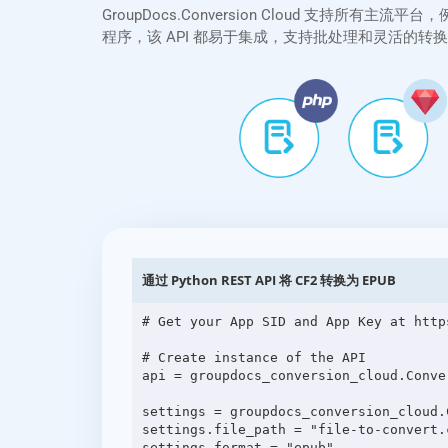
GroupDocs.Conversion Cloud 支持所有主流平
程序，该 API 都易于集成，支持批处理和灵活的
通过 Python REST API 将 CF2 转换为 EPUB
# Get your App SID and App Key at http
# Create instance of the API

api = groupdocs_conversion_cloud.Conve
settings = groupdocs_conversion_cloud.C
settings.file_path = "file-to-convert.c
settings.format = "epub"
