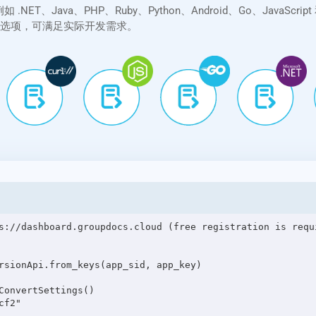
台，例如 .NET、Java、PHP、Ruby、Python、Android、Go、Jav
转换选项，可满足实际开发需求。
s://dashboard.groupdocs.cloud (free registration is requi
rsionApi.from_keys(app_sid, app_key)

onvertSettings()

f2"
