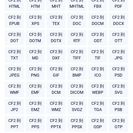
CF2 到
CF2 到
CF2 到
CF2 到
CF2 到
CF2 到
HTML
HTM
MHT
MHTML
FBX
PDF
CF2 到
CF2 到
CF2 到
CF2 到
CF2 到
CF2 到
EPUB
XPS
TEX
DOC
DOCM
DOCX
CF2 到
CF2 到
CF2 到
CF2 到
CF2 到
CF2 到
DOT
DOTM
DOTX
RTF
ODT
OTT
CF2 到
CF2 到
CF2 到
CF2 到
CF2 到
CF2 到
TXT
MD
DXF
TIFF
TIF
JPG
CF2 到
CF2 到
CF2 到
CF2 到
CF2 到
CF2 到
JPEG
PNG
GIF
BMP
ICO
PSD
CF2 到
CF2 到
CF2 到
CF2 到
CF2 到
CF2 到
WMF
EMF
DCM
DICOM
WEBP
SVG
CF2 到
CF2 到
CF2 到
CF2 到
CF2 到
CF2 到
JP2
EMZ
WMZ
SVGZ
TGA
PSB
CF2 到
CF2 到
CF2 到
CF2 到
CF2 到
CF2 到
PPT
PPS
PPTX
PPSX
ODP
OTP