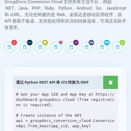
GroupDocs.Conversion Cloud 支持所有主流平台，例如
.NET、Java、PHP、Ruby、Python、Android、Go、JavaScript
和 cURL。无论您构建的是 Web、桌面还是移动应用程序，该
API 都易于集成，支持批处理和灵活的转换选项，可满足实际开
发需求。
通过 Python REST API 将 CF2 转换为 ODP
# Get your App SID and App Key at https://
dashboard.groupdocs.cloud (free registrati
on is required).
# Create instance of the API
api = groupdocs_conversion_cloud.Conversio
nApi.from_keys(app_sid, app_key)