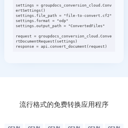
settings = groupdocs_conversion_cloud.Conv
ertSettings()
settings.file_path = "file-to-convert.cf2"
settings.format = "odp"
settings.output_path = "ConvertedFiles"
request = groupdocs_conversion_cloud.Conve
rtDocumentRequest(settings)
流行格式的免费转换应用程序