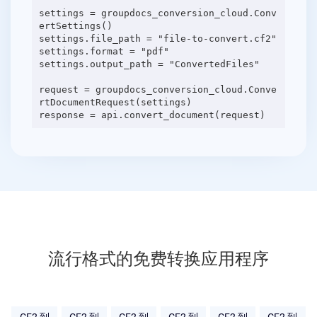
settings = groupdocs_conversion_cloud.Conv
ertSettings()
settings.file_path = "file-to-convert.cf2"
settings.format = "pdf"
settings.output_path = "ConvertedFiles"
request = groupdocs_conversion_cloud.Conve
rtDocumentRequest(settings)
流行格式的免费转换应用程序