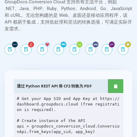
GroupDocs.Conversion Cloud 支持所有主流平台，例如
.NET、Java、PHP、Ruby、Python、Android、Go、JavaScript
和 cURL。无论您构建的是 Web、桌面还是移动应用程序，该
API 都易于集成，支持批处理和灵活的转换选项，可满足实际开
发需求。
通过 Python REST API 将 CF2 转换为 PDF
# Get your App SID and App Key at https://
dashboard.groupdocs.cloud (free registrati
on is required).
# Create instance of the API
api = groupdocs_conversion_cloud.Conversio
nApi.from_keys(app_sid, app_key)