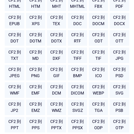
CF2 到
CF2 到
CF2 到
CF2 到
CF2 到
CF2 到
HTML
HTM
MHT
MHTML
FBX
PDF
CF2 到
CF2 到
CF2 到
CF2 到
CF2 到
CF2 到
EPUB
XPS
TEX
DOC
DOCM
DOCX
CF2 到
CF2 到
CF2 到
CF2 到
CF2 到
CF2 到
DOT
DOTM
DOTX
RTF
ODT
OTT
CF2 到
CF2 到
CF2 到
CF2 到
CF2 到
CF2 到
TXT
MD
DXF
TIFF
TIF
JPG
CF2 到
CF2 到
CF2 到
CF2 到
CF2 到
CF2 到
JPEG
PNG
GIF
BMP
ICO
PSD
CF2 到
CF2 到
CF2 到
CF2 到
CF2 到
CF2 到
WMF
EMF
DCM
DICOM
WEBP
SVG
CF2 到
CF2 到
CF2 到
CF2 到
CF2 到
CF2 到
JP2
EMZ
WMZ
SVGZ
TGA
PSB
CF2 到
CF2 到
CF2 到
CF2 到
CF2 到
CF2 到
PPT
PPS
PPTX
PPSX
ODP
OTP