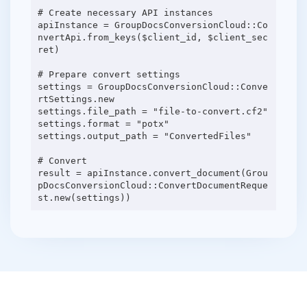
# Create necessary API instances
apiInstance = GroupDocsConversionCloud::Co
nvertApi.from_keys($client_id, $client_sec
ret)
# Prepare convert settings
settings = GroupDocsConversionCloud::Conve
rtSettings.new
settings.file_path = "file-to-convert.cf2"
settings.format = "potx"
settings.output_path = "ConvertedFiles"
# Convert
result = apiInstance.convert_document(Grou
pDocsConversionCloud::ConvertDocumentReque