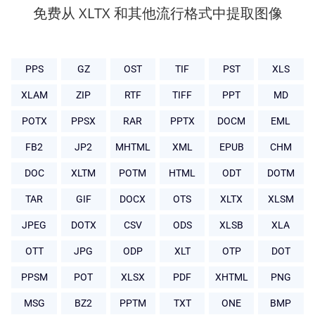
免费从 XLTX 和其他流行格式中提取图像
PPS
GZ
OST
TIF
PST
XLS
XLAM
ZIP
RTF
TIFF
PPT
MD
POTX
PPSX
RAR
PPTX
DOCM
EML
FB2
JP2
MHTML
XML
EPUB
CHM
DOC
XLTM
POTM
HTML
ODT
DOTM
TAR
GIF
DOCX
OTS
XLTX
XLSM
JPEG
DOTX
CSV
ODS
XLSB
XLA
OTT
JPG
ODP
XLT
OTP
DOT
PPSM
POT
XLSX
PDF
XHTML
PNG
MSG
BZ2
PPTM
TXT
ONE
BMP