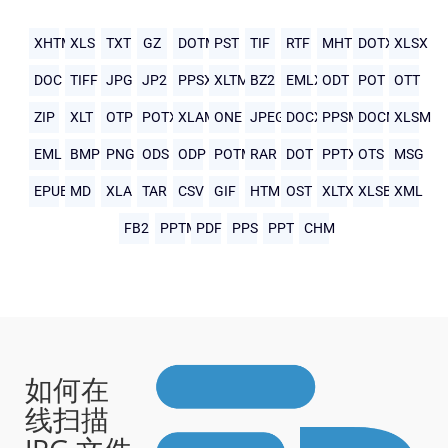
XHTML
XLS
TXT
GZ
DOTM
PST
TIF
RTF
MHTML
DOTX
XLSX
DOC
TIFF
JPG
JP2
PPSX
XLTM
BZ2
EMLX
ODT
POT
OTT
ZIP
XLT
OTP
POTX
XLAM
ONE
JPEG
DOCX
PPSM
DOCM
XLSM
EML
BMP
PNG
ODS
ODP
POTM
RAR
DOT
PPTX
OTS
MSG
EPUB
MD
XLA
TAR
CSV
GIF
HTML
OST
XLTX
XLSB
XML
FB2
PPTM
PDF
PPS
PPT
CHM
如何在
线扫描