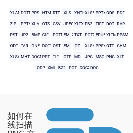
XLAM
DOTM
PPS
HTML
RTF
XLS
XHTML
XLSB
PPTX
ODS
PDF
ZIP
PPTM
XLA
OTS
CSV
JPEG
XLTX
FB2
TIFF
DOT
RAR
PST
JP2
BMP
GIF
POTM
EMLX
TXT
POTX
EPUB
XLTM
PPSM
ODT
TAR
ONE
DOTX
OST
EML
GZ
XLSM
PPSX
OTT
CHM
XLSX
MHTML
DOCM
PPT
TIF
OTP
MD
JPG
MSG
PNG
XLT
ODP
XML
BZ2
POT
DOCX
DOC
如何在
线扫描