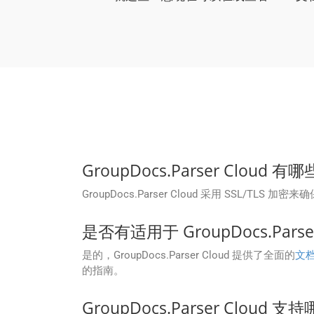
GroupDocs.Parser Cl
GroupDocs.Parser Cloud 采用 SS
是否有适用于 GroupDocs.Parse
是的，GroupDocs.Parser Cloud 提供了全面的
文
的指南。
GroupDocs.Parser Cloud