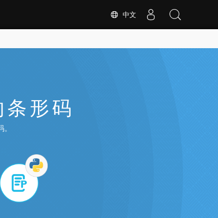
中文
中的条形码
码。