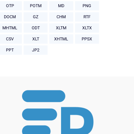
OTP
POTM
MD
PNG
DOCM
GZ
CHM
RTF
MHTML
ODT
XLTM
XLTX
CSV
XLT
XHTML
PPSX
PPT
JP2